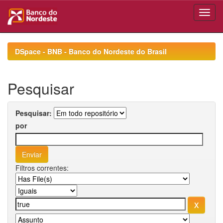
Skip
navigation
DSpace - BNB - Banco do Nordeste do Brasil
Pesquisar
Pesquisar:
por
Filtros correntes: