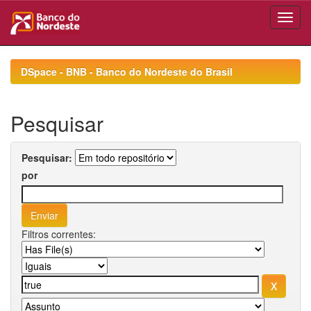
Skip
navigation
DSpace - BNB - Banco do Nordeste do Brasil
Pesquisar
Pesquisar:
por
Filtros correntes: