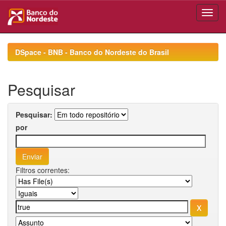
Skip
navigation
DSpace - BNB - Banco do Nordeste do Brasil
Pesquisar
Pesquisar:
por
Filtros correntes: