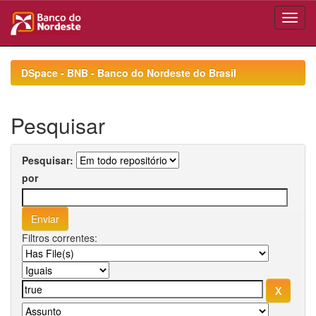
Skip
navigation
DSpace - BNB - Banco do Nordeste do Brasil
Pesquisar
Pesquisar:
por
Filtros correntes: