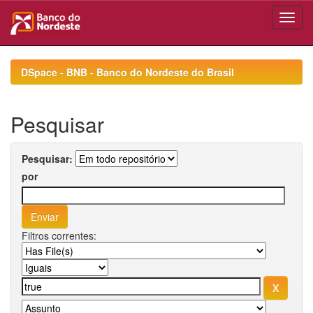
Skip
navigation
DSpace - BNB - Banco do Nordeste do Brasil
Pesquisar
Pesquisar:
por
Filtros correntes: