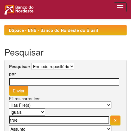
Skip
navigation
DSpace - BNB - Banco do Nordeste do Brasil
Pesquisar
Pesquisar:
por
Filtros correntes: