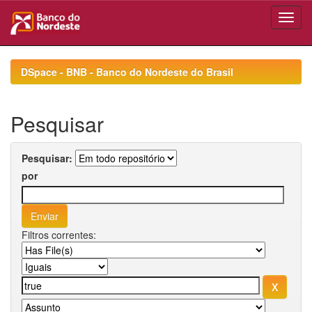
Skip
navigation
DSpace - BNB - Banco do Nordeste do Brasil
Pesquisar
Pesquisar:
por
Filtros correntes: