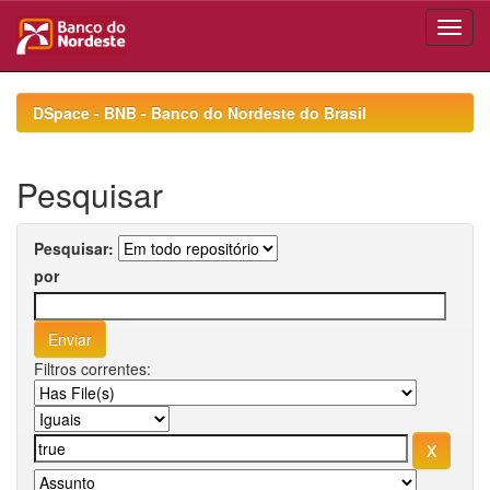
Skip
navigation
DSpace - BNB - Banco do Nordeste do Brasil
Pesquisar
Pesquisar:
por
Filtros correntes: