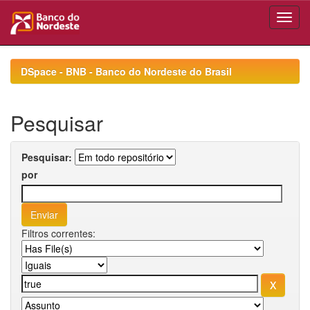
Skip
navigation
DSpace - BNB - Banco do Nordeste do Brasil
Pesquisar
Pesquisar:
por
Filtros correntes: