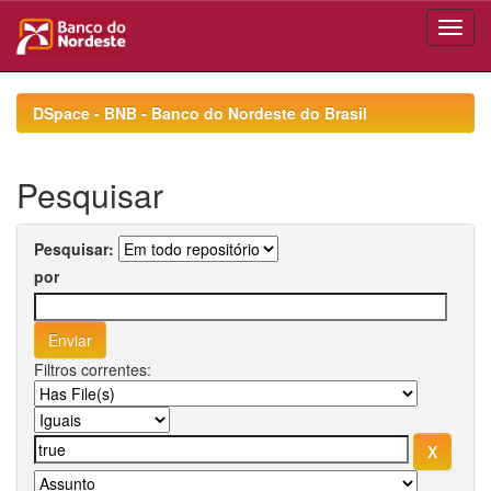
Skip
navigation
DSpace - BNB - Banco do Nordeste do Brasil
Pesquisar
Pesquisar:
por
Filtros correntes: