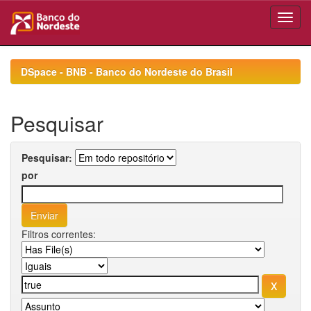
Skip
navigation
DSpace - BNB - Banco do Nordeste do Brasil
Pesquisar
Pesquisar:
por
Filtros correntes: