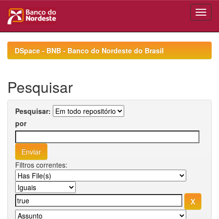
Skip
navigation
DSpace - BNB - Banco do Nordeste do Brasil
Pesquisar
Pesquisar:
por
Filtros correntes: