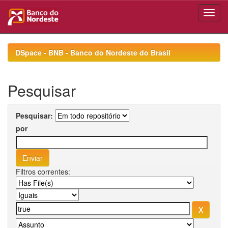
Skip
navigation
DSpace - BNB - Banco do Nordeste do Brasil
Pesquisar
Pesquisar:
por
Filtros correntes: