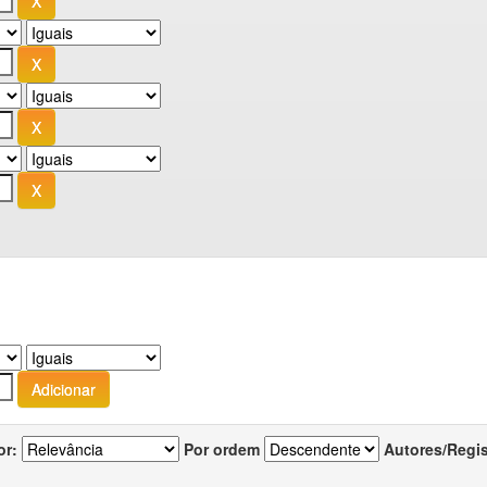
or:
Por ordem
Autores/Regi