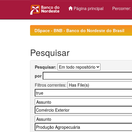
Página principal
Percorrer
Skip
navigation
DSpace - BNB - Banco do Nordeste do Brasil
Pesquisar
Pesquisar:
por
Filtros correntes: