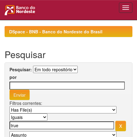
Skip
navigation
DSpace - BNB - Banco do Nordeste do Brasil
Pesquisar
Pesquisar:
por
Filtros correntes: