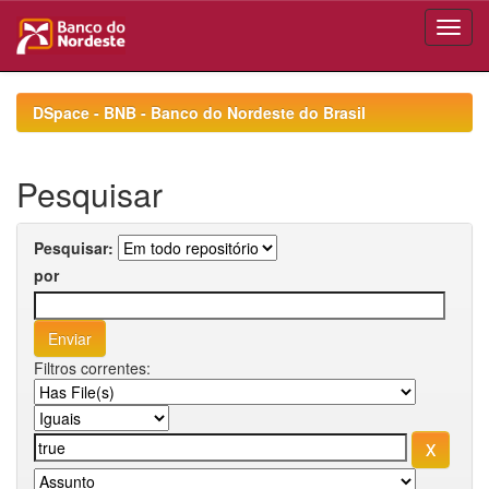
Skip
navigation
DSpace - BNB - Banco do Nordeste do Brasil
Pesquisar
Pesquisar:
por
Filtros correntes: