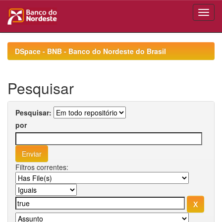
Skip
navigation
DSpace - BNB - Banco do Nordeste do Brasil
Pesquisar
Pesquisar:
por
Filtros correntes: