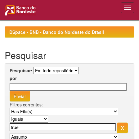
Skip
navigation
DSpace - BNB - Banco do Nordeste do Brasil
Pesquisar
Pesquisar:
por
Filtros correntes: