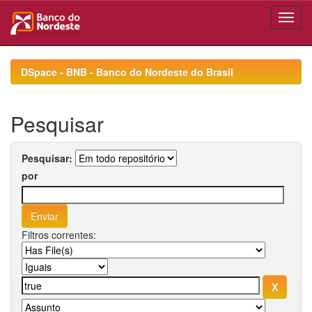
Skip
navigation
DSpace - BNB - Banco do Nordeste do Brasil
Pesquisar
Pesquisar:
por
Filtros correntes: