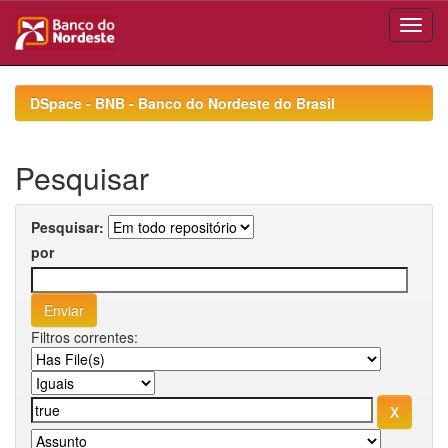
Skip
navigation
DSpace - BNB - Banco do Nordeste do Brasil
Pesquisar
Pesquisar:
por
Filtros correntes: