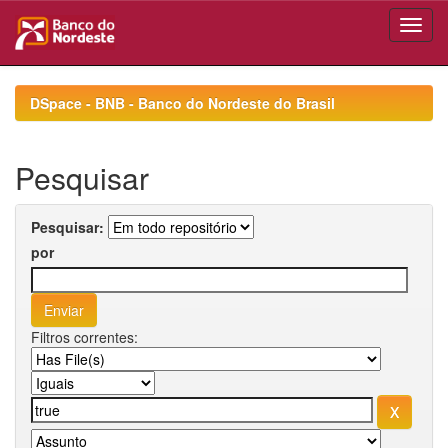
Skip
navigation
DSpace - BNB - Banco do Nordeste do Brasil
Pesquisar
Pesquisar:
por
Filtros correntes: