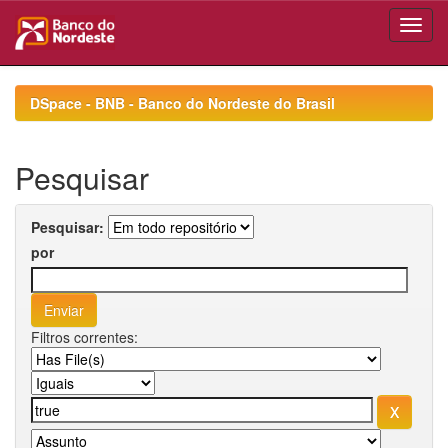
Skip
navigation
DSpace - BNB - Banco do Nordeste do Brasil
Pesquisar
Pesquisar:
por
Filtros correntes: