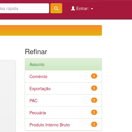
Entrar:
Refinar
Assunto
Comércio
1
Exportação
1
PAC
1
Pecuária
1
Produto Interno Bruto
1