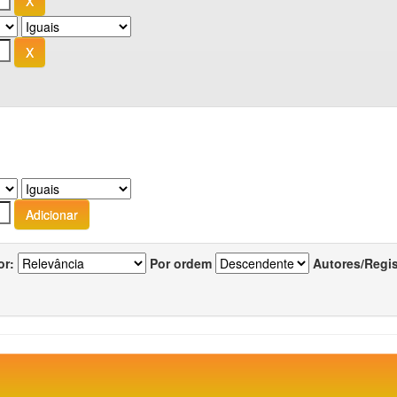
or:
Por ordem
Autores/Regi