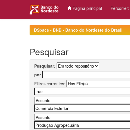
Página principal
Percorrer
Skip
navigation
DSpace - BNB - Banco do Nordeste do Brasil
Pesquisar
Pesquisar:
por
Filtros correntes: