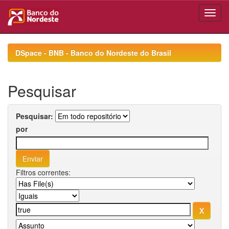
Skip
navigation
DSpace - BNB - Banco do Nordeste do Brasil
Pesquisar
Pesquisar:
por
Filtros correntes: