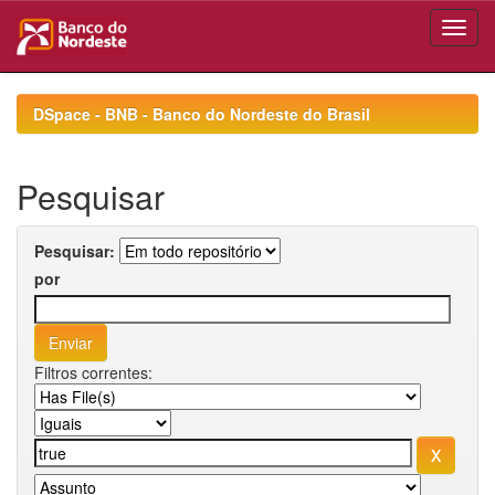
Skip
navigation
DSpace - BNB - Banco do Nordeste do Brasil
Pesquisar
Pesquisar:
por
Filtros correntes: