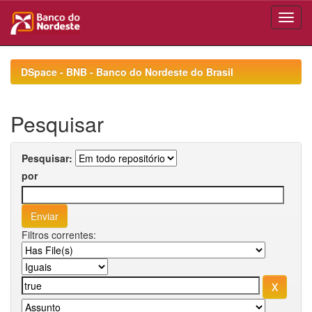
Skip
navigation
DSpace - BNB - Banco do Nordeste do Brasil
Pesquisar
Pesquisar:
por
Filtros correntes: