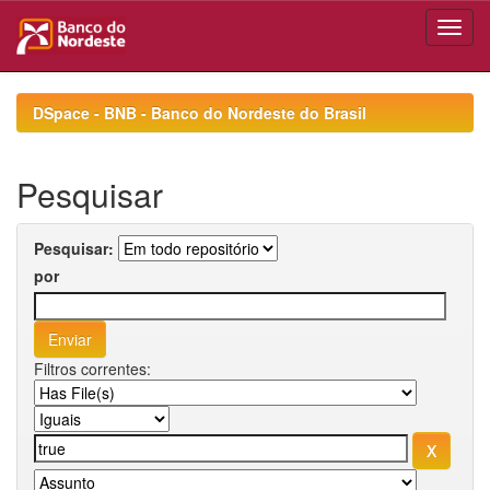
Skip
navigation
DSpace - BNB - Banco do Nordeste do Brasil
Pesquisar
Pesquisar:
por
Filtros correntes: