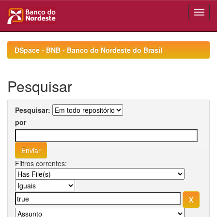
Skip
navigation
DSpace - BNB - Banco do Nordeste do Brasil
Pesquisar
Pesquisar:
por
Filtros correntes: