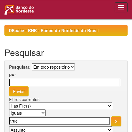
Skip
navigation
DSpace - BNB - Banco do Nordeste do Brasil
Pesquisar
Pesquisar:
por
Filtros correntes: