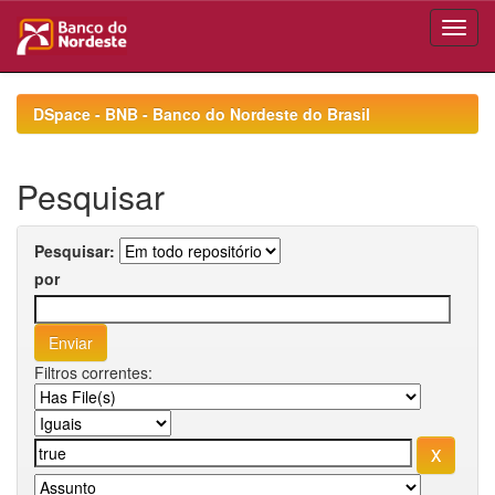
Skip
navigation
DSpace - BNB - Banco do Nordeste do Brasil
Pesquisar
Pesquisar:
por
Filtros correntes: