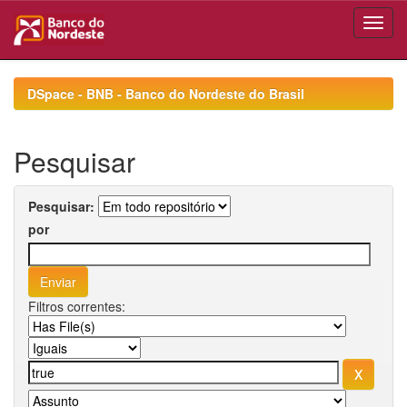
Skip
navigation
DSpace - BNB - Banco do Nordeste do Brasil
Pesquisar
Pesquisar:
por
Filtros correntes: