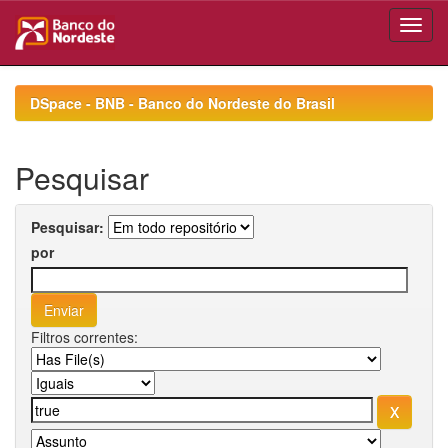
Skip
navigation
DSpace - BNB - Banco do Nordeste do Brasil
Pesquisar
Pesquisar:
por
Filtros correntes: