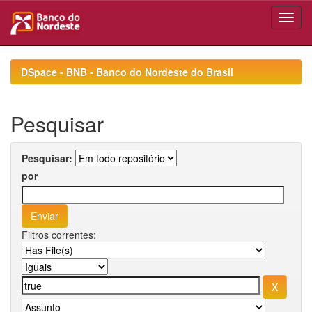
Skip
navigation
DSpace - BNB - Banco do Nordeste do Brasil
Pesquisar
Pesquisar:
por
Filtros correntes: