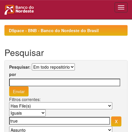
Skip
navigation
DSpace - BNB - Banco do Nordeste do Brasil
Pesquisar
Pesquisar:
por
Filtros correntes: