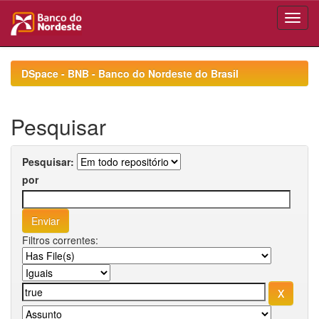
Skip
navigation
DSpace - BNB - Banco do Nordeste do Brasil
Pesquisar
Pesquisar:
por
Filtros correntes: