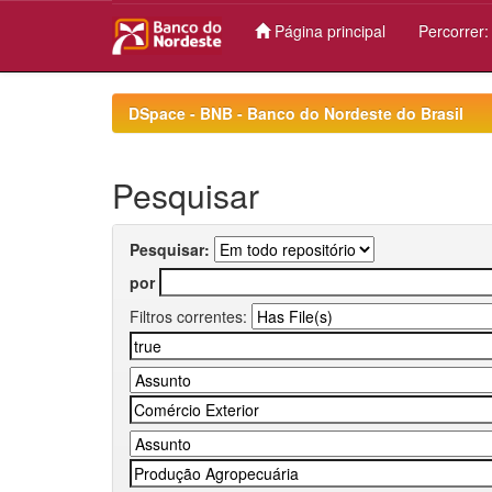
Página principal
Percorrer
Skip
navigation
DSpace - BNB - Banco do Nordeste do Brasil
Pesquisar
Pesquisar:
por
Filtros correntes: