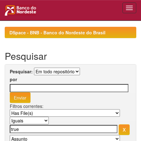
Skip
navigation
DSpace - BNB - Banco do Nordeste do Brasil
Pesquisar
Pesquisar:
por
Filtros correntes: