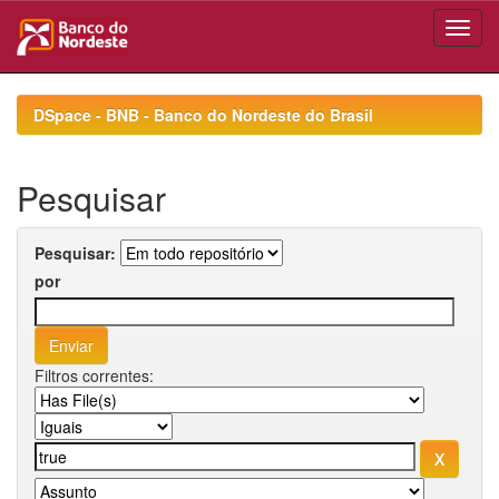
Skip
navigation
DSpace - BNB - Banco do Nordeste do Brasil
Pesquisar
Pesquisar:
por
Filtros correntes: