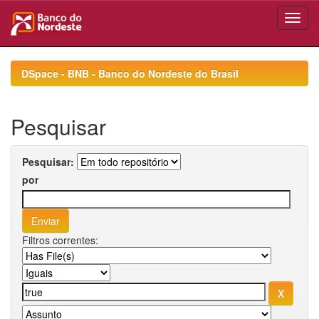
Skip
navigation
DSpace - BNB - Banco do Nordeste do Brasil
Pesquisar
Pesquisar:
por
Filtros correntes: