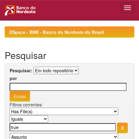
Skip
navigation
DSpace - BNB - Banco do Nordeste do Brasil
Pesquisar
Pesquisar:
por
Filtros correntes: