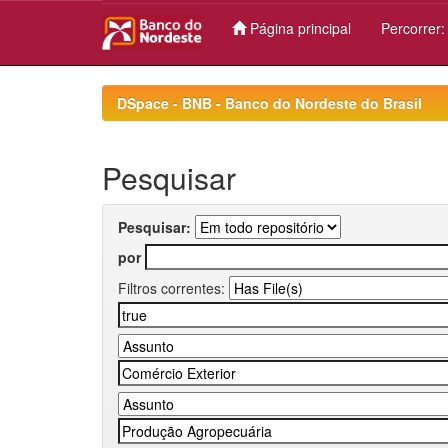
Página principal
Percorrer
Skip
navigation
DSpace - BNB - Banco do Nordeste do Brasil
Pesquisar
Pesquisar:
por
Filtros correntes: