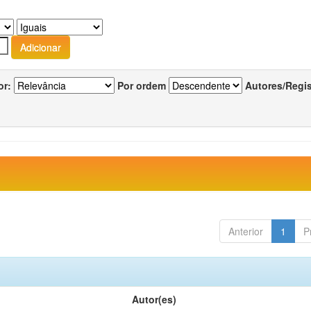
or:
Por ordem
Autores/Regi
Anterior
1
P
Autor(es)