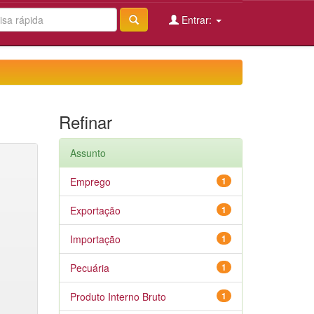
Entrar:
Refinar
Assunto
Emprego
1
Exportação
1
Importação
1
Pecuária
1
Produto Interno Bruto
1