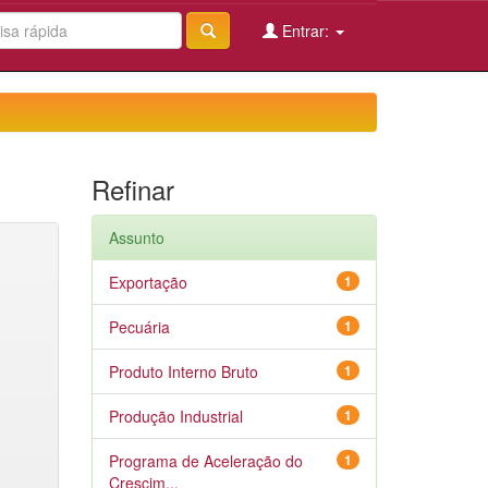
Entrar:
Refinar
Assunto
Exportação
1
Pecuária
1
Produto Interno Bruto
1
Produção Industrial
1
Programa de Aceleração do
1
Crescim...