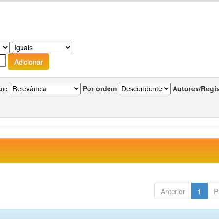
or:
Por ordem
Autores/Regi
Anterior
1
P