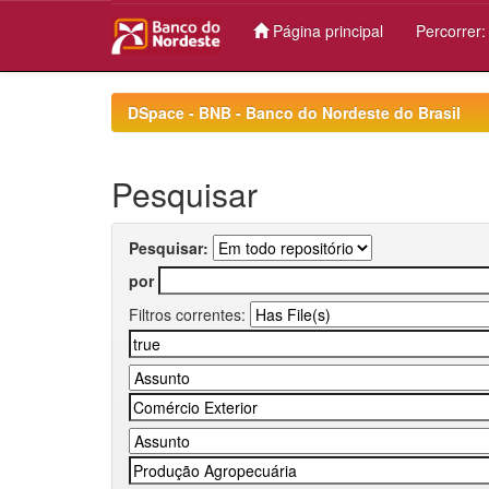
Página principal
Percorrer
Skip
navigation
DSpace - BNB - Banco do Nordeste do Brasil
Pesquisar
Pesquisar:
por
Filtros correntes: