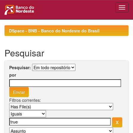
Skip
navigation
DSpace - BNB - Banco do Nordeste do Brasil
Pesquisar
Pesquisar:
por
Filtros correntes: