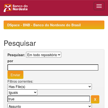
Skip
navigation
DSpace - BNB - Banco do Nordeste do Brasil
Pesquisar
Pesquisar:
por
Filtros correntes: