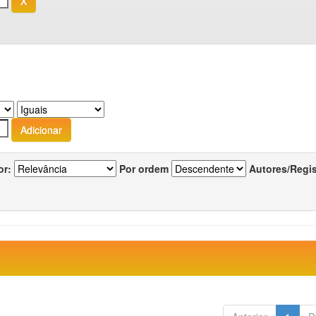
or:
Por ordem
Autores/Regi