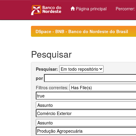
Página principal
Percorrer
Skip
navigation
DSpace - BNB - Banco do Nordeste do Brasil
Pesquisar
Pesquisar:
por
Filtros correntes: