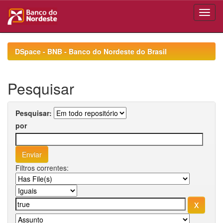
Skip
navigation
DSpace - BNB - Banco do Nordeste do Brasil
Pesquisar
Pesquisar:
por
Filtros correntes: