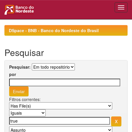
Skip
navigation
DSpace - BNB - Banco do Nordeste do Brasil
Pesquisar
Pesquisar:
por
Filtros correntes: