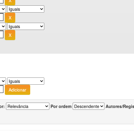
or:
Por ordem
Autores/Regi