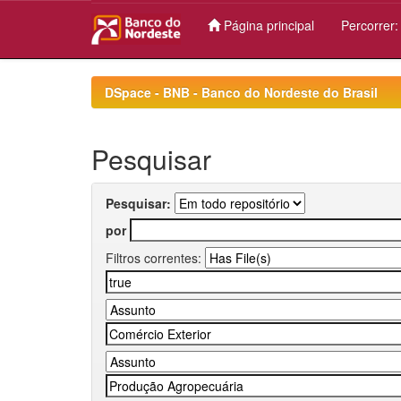
Página principal
Percorrer
Skip
navigation
DSpace - BNB - Banco do Nordeste do Brasil
Pesquisar
Pesquisar:
por
Filtros correntes: