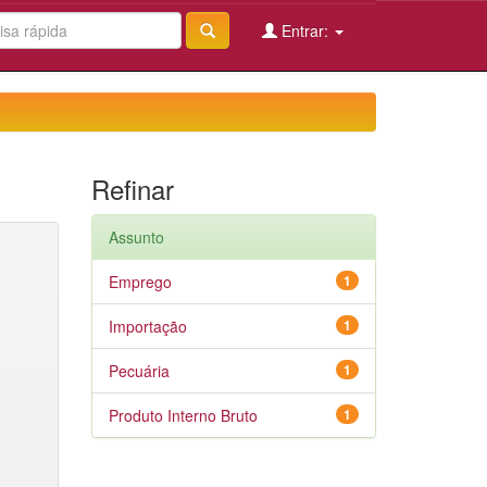
Entrar:
Refinar
Assunto
Emprego
1
Importação
1
Pecuária
1
Produto Interno Bruto
1