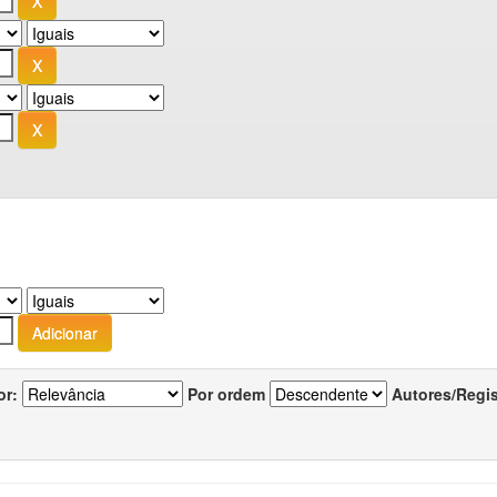
or:
Por ordem
Autores/Regi