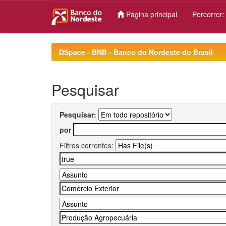
Página principal
Percorrer
Skip
navigation
DSpace - BNB - Banco do Nordeste do Brasil
Pesquisar
Pesquisar:
por
Filtros correntes: