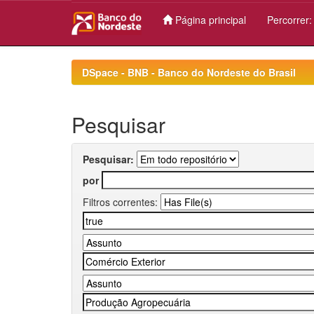
Página principal
Percorrer
Skip
navigation
DSpace - BNB - Banco do Nordeste do Brasil
Pesquisar
Pesquisar:
por
Filtros correntes: