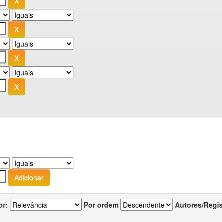
or:
Por ordem
Autores/Regi